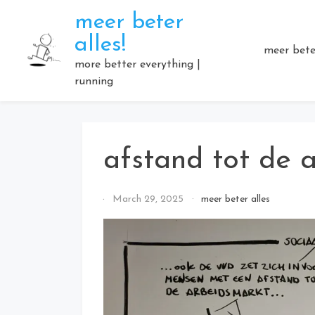
Skip
meer beter
to
alles!
content
meer beter
more better everything |
running
afstand tot de 
By
March 29, 2025
meer beter alles
Elmartino