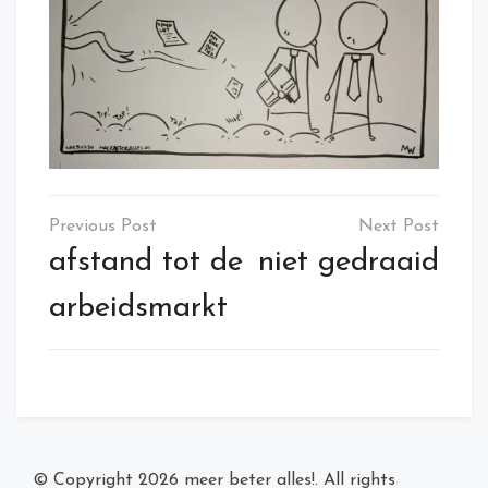
Post
navigation
afstand tot de
niet gedraaid
arbeidsmarkt
© Copyright 2026
meer beter alles!
. All rights