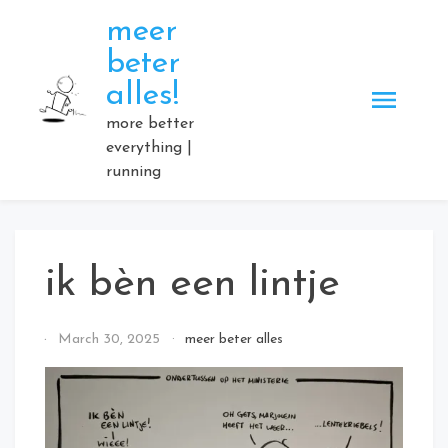
Skip
meer
to
beter
content
alles!
more better
everything |
running
ik bèn een lintje
By
March 30, 2025
meer beter alles
Elmartino