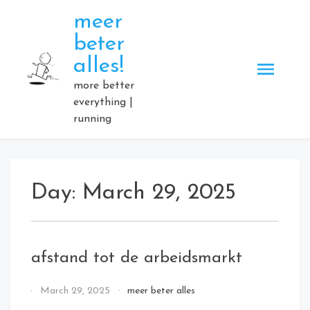
Skip
meer
to
beter
content
alles!
more better
everything |
running
Day:
March 29, 2025
afstand tot de arbeidsmarkt
By
March 29, 2025
meer beter alles
Elmartino