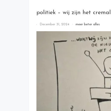
politiek – wij zijn het crema
By
December 31, 2024
meer beter alles
Elmartino