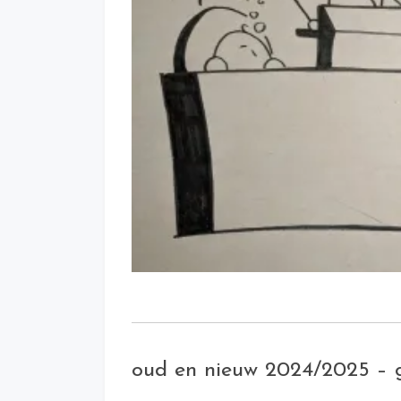
oud en nieuw 2024/2025 – 