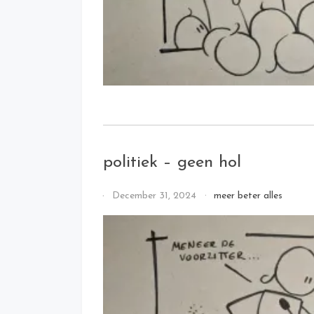
politiek – geen hol
By
December 31, 2024
meer beter alles
Elmartino