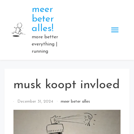
Skip
meer
to
beter
content
alles!
more better
everything |
running
musk koopt invloed
By
December 31, 2024
meer beter alles
Elmartino