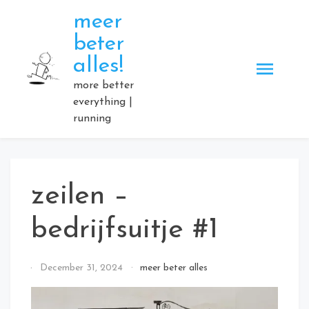
Skip
meer
to
beter
content
alles!
more better
everything |
running
zeilen –
bedrijfsuitje #1
By
December 31, 2024
meer beter alles
Elmartino