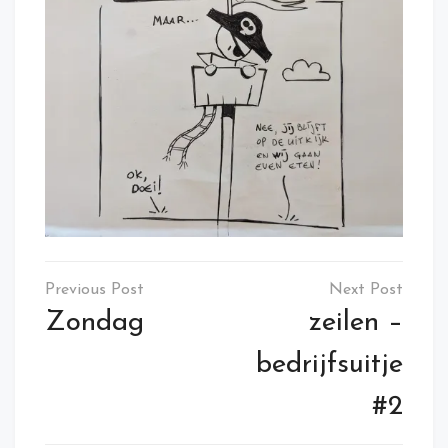
Post
navigation
Zondag
zeilen –
bedrijfsuitje
#2