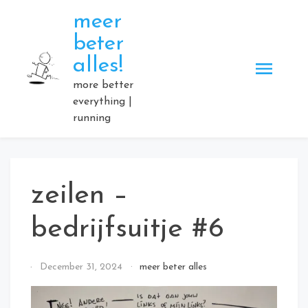
Skip
meer
to
beter
content
alles!
more better
everything |
running
zeilen –
bedrijfsuitje #6
By
December 31, 2024
meer beter alles
Elmartino