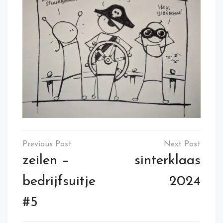
Post
navigation
zeilen –
sinterklaas
bedrijfsuitje
2024
#5