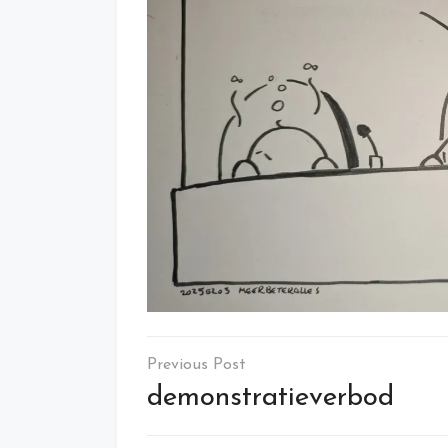
Post
navigation
demonstratieverbod