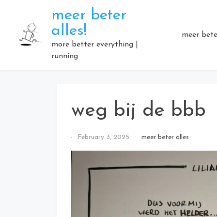
Skip
meer beter
to
alles!
content
meer beter
more better everything |
running
weg bij de bbb
By
February 3, 2025
meer beter alles
Elmartino