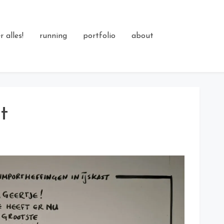
 alles!
running
portfolio
about
t