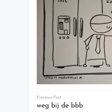
Post
navigation
weg bij de bbb