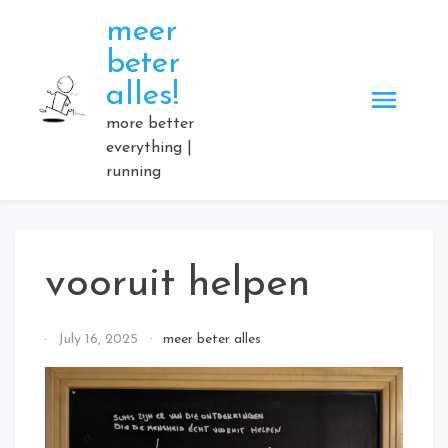
Skip
meer
to
beter
content
alles!
more better
everything |
running
vooruit helpen
By
July 16, 2025
meer beter alles
Elmartino