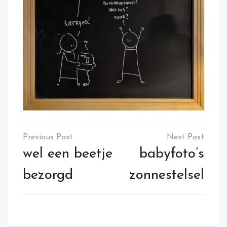
Post
navigation
wel een beetje
babyfoto’s
bezorgd
zonnestelsel