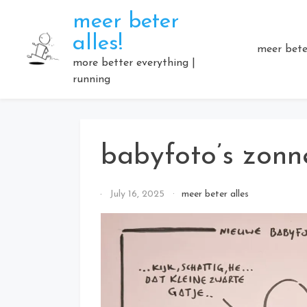
Skip
meer beter
to
alles!
content
meer beter
more better everything |
running
babyfoto’s zonne
By
July 16, 2025
meer beter alles
Elmartino