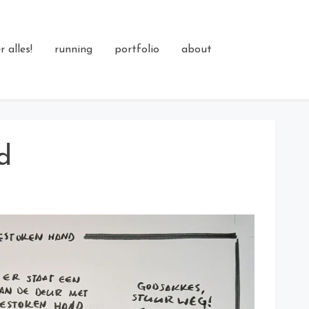
 alles!
running
portfolio
about
d