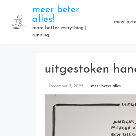
Skip
meer beter
to
alles!
content
meer beter
more better everything |
running
uitgestoken han
By
December 3, 2025
meer beter alles
Elmartino