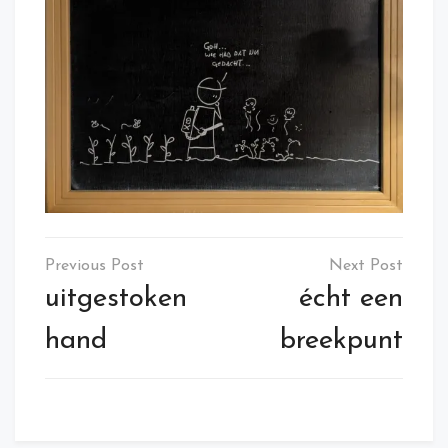
Post
navigation
uitgestoken
écht een
hand
breekpunt