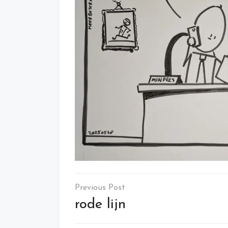
Post
navigation
rode lijn