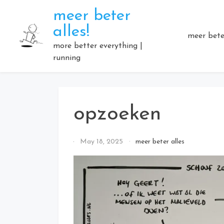
Skip
meer beter
to
alles!
content
meer beter
more better everything |
running
opzoeken
By
May 18, 2025
meer beter alles
Elmartino