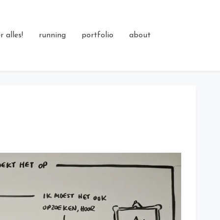
 alles!
running
portfolio
about