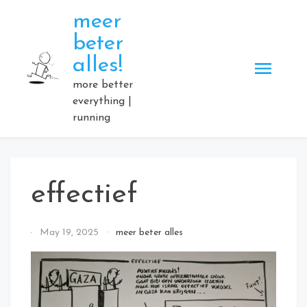
Skip
meer
to
beter
content
alles!
more better
everything |
running
effectief
By
May 19, 2025
meer beter alles
Elmartino