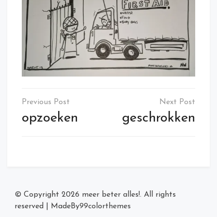
Post
navigation
opzoeken
geschrokken
© Copyright 2026
meer beter alles!
. All rights
reserved
|
MadeBy
99colorthemes