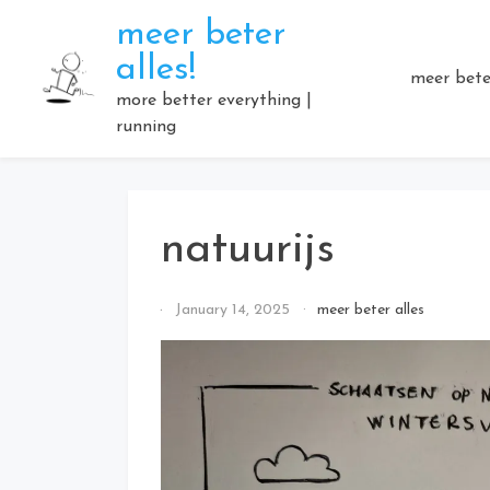
Skip
meer beter
to
alles!
content
meer beter
more better everything |
running
natuurijs
By
January 14, 2025
meer beter alles
Elmartino