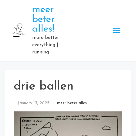
Skip
meer
to
beter
content
alles!
more better
everything |
running
drie ballen
By
January 13, 2025
meer beter alles
Elmartino