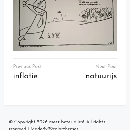
Post
navigation
inflatie
natuurijs
© Copyright 2026
meer beter alles!
. All rights
reserved
|
MadeBy
99colorthemes