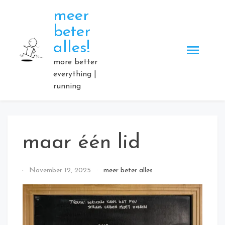
Skip
meer
to
beter
content
alles!
more better
everything |
running
maar één lid
By
November 12, 2025
meer beter alles
Elmartino