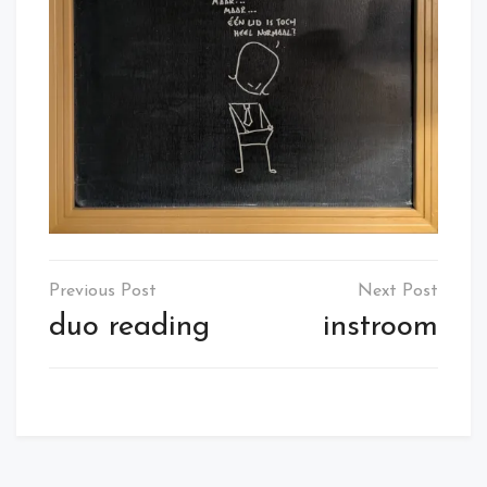
Post
navigation
duo reading
instroom