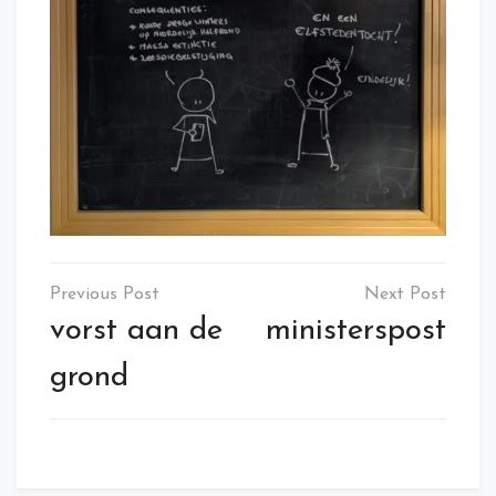
Post
navigation
vorst aan de
ministerspost
grond