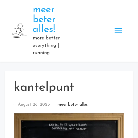
Skip
meer
to
beter
content
alles!
more better
everything |
running
kantelpunt
By
August 26, 2025
meer beter alles
Elmartino