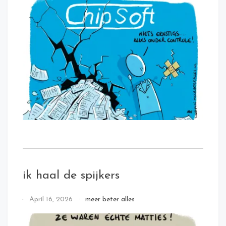
ik haal de spijkers
By
April 16, 2026
meer beter alles
Elmartino