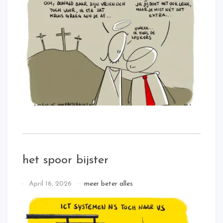
het spoor bijster
By
April 16, 2026
meer beter alles
Elmartino