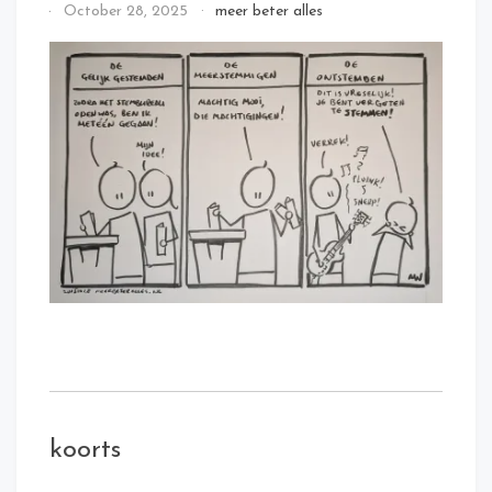
By
October 28, 2025
meer beter alles
Elmartino
koorts