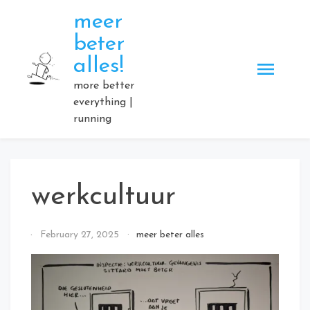
Skip
meer
to
beter
content
alles!
more better
everything |
running
werkcultuur
By
February 27, 2025
meer beter alles
Elmartino