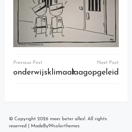
Post
navigation
onderwijsklimaat
laagopgeleid
© Copyright 2026
meer beter alles!
. All rights
reserved
|
MadeBy
99colorthemes