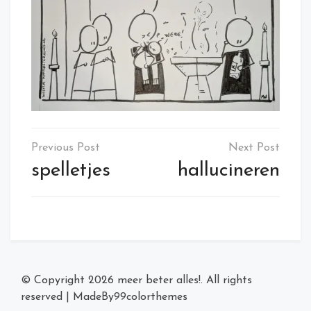
Post
navigation
spelletjes
hallucineren
© Copyright 2026
meer beter alles!
. All rights
reserved
|
MadeBy
99colorthemes