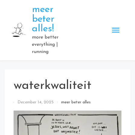
Skip
meer
to
beter
content
alles!
more better
everything |
running
waterkwaliteit
By
December 14, 2025
meer beter alles
Elmartino