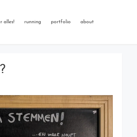
 alles!
running
portfolio
about
?