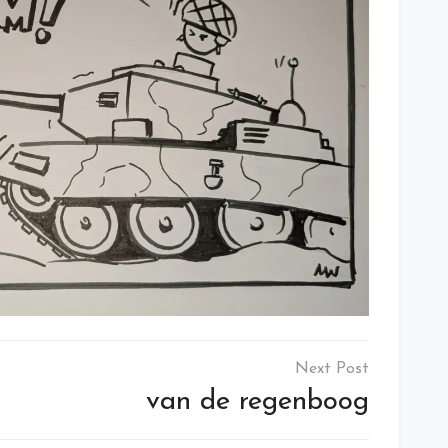
van de regenboog