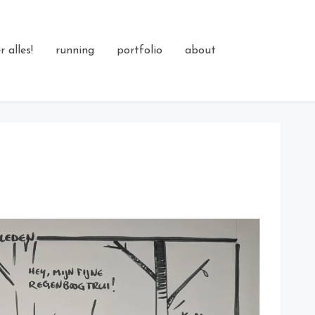
 alles!
running
portfolio
about