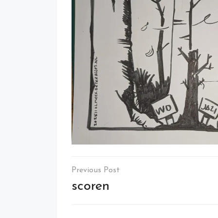
Post
navigation
scoren