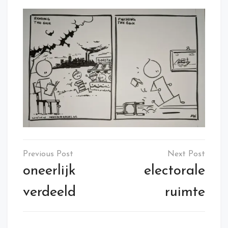
Elmartino
Post
navigation
oneerlijk
electorale
verdeeld
ruimte