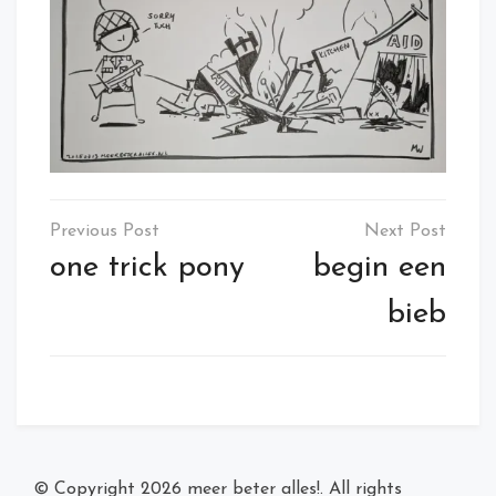
Post
navigation
one trick pony
begin een
bieb
© Copyright 2026
meer beter alles!
. All rights