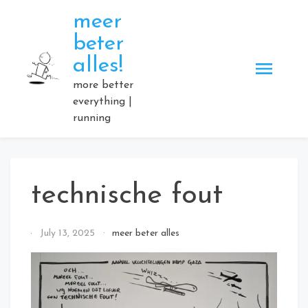
Skip
meer
to
beter
content
alles!
more better
everything |
running
technische fout
By
July 13, 2025
meer beter alles
Elmartino