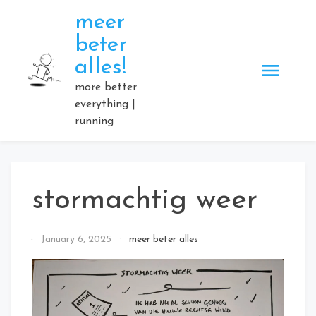
Skip
meer
to
beter
content
alles!
more better
everything |
running
stormachtig weer
By
January 6, 2025
meer beter alles
Elmartino