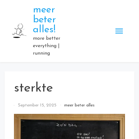
Skip
meer
to
beter
content
alles!
more better
everything |
running
sterkte
By
September 15, 2025
meer beter alles
Elmartino