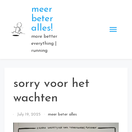
Skip
meer
to
beter
content
alles!
more better
everything |
running
sorry voor het
wachten
By
July 19, 2025
meer beter alles
Elmartino