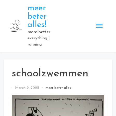
Skip
meer
to
beter
content
alles!
more better
everything |
running
schoolzwemmen
By
March 9, 2025
meer beter alles
Elmartino