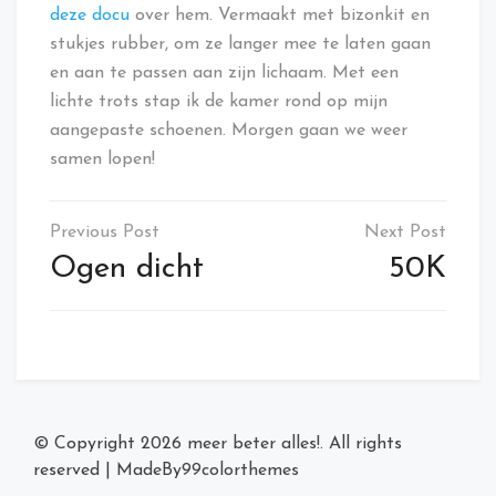
deze docu
over hem. Vermaakt met bizonkit en
stukjes rubber, om ze langer mee te laten gaan
en aan te passen aan zijn lichaam. Met een
lichte trots stap ik de kamer rond op mijn
aangepaste schoenen. Morgen gaan we weer
samen lopen!
Post
navigation
Ogen dicht
50K
© Copyright 2026
meer beter alles!
. All rights
reserved
|
MadeBy
99colorthemes