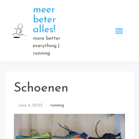
Skip
meer
to
beter
content
alles!
more better
everything |
running
Schoenen
By
June 4, 2022
running
Elmartino