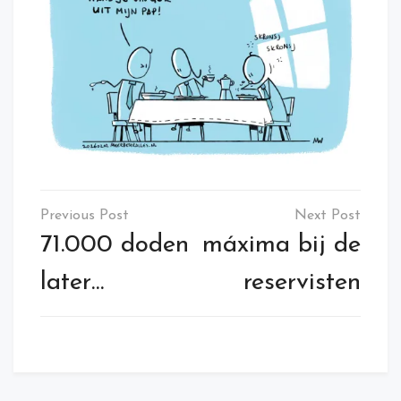
Post
navigation
71.000 doden
máxima bij de
later…
reservisten