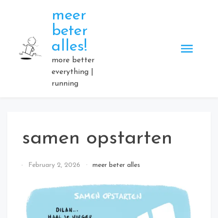
Skip
meer
to
beter
content
alles!
more better
everything |
running
samen opstarten
By
February 2, 2026
meer beter alles
Elmartino