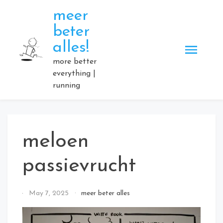
Skip
meer
to
beter
content
alles!
more better
everything |
running
meloen
passievrucht
By
May 7, 2025
meer beter alles
Elmartino