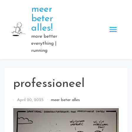
Skip
meer
to
beter
content
alles!
more better
everything |
running
professioneel
By
April 20, 2025
meer beter alles
Elmartino