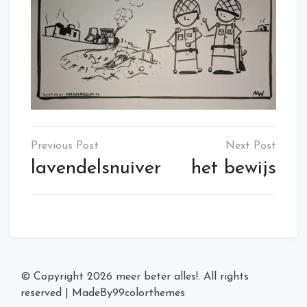
Post
navigation
lavendelsnuiver
het bewijs
© Copyright 2026
meer beter alles!
. All rights
reserved
|
MadeBy
99colorthemes