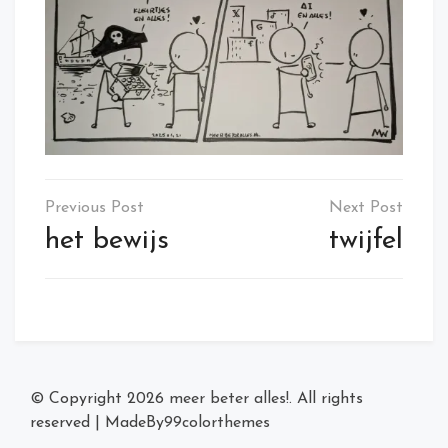
Post
navigation
het bewijs
twijfel
© Copyright 2026
meer beter alles!
. All rights
reserved
|
MadeBy
99colorthemes