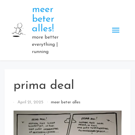
Skip
meer
to
beter
content
alles!
more better
everything |
running
prima deal
By
April 21, 2025
meer beter alles
Elmartino