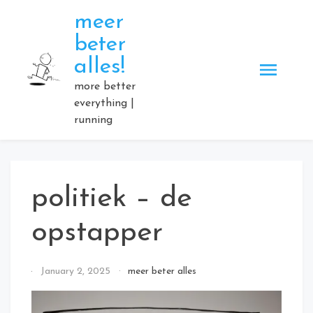
Skip
meer
to
beter
content
alles!
more better
everything |
running
politiek – de
opstapper
By
January 2, 2025
meer beter alles
Elmartino