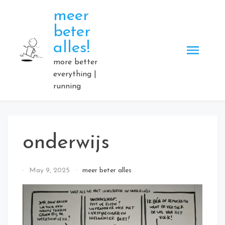
Skip
meer
to
beter
content
alles!
more better
everything |
running
onderwijs
By
May 9, 2025
meer beter alles
Elmartino