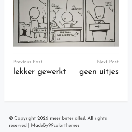
Post
navigation
lekker gewerkt
geen uitjes
© Copyright 2026
meer beter alles!
. All rights
reserved
|
MadeBy
99colorthemes