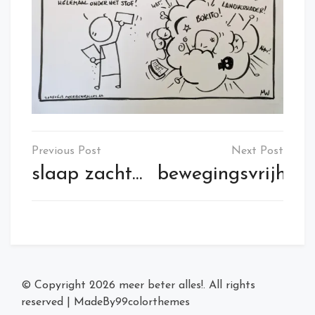
Post
navigation
slaap zacht…
bewegingsvrijheid
© Copyright 2026
meer beter alles!
. All rights
reserved
|
MadeBy
99colorthemes