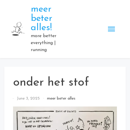
Skip
meer
to
beter
content
alles!
more better
everything |
running
onder het stof
By
June 3, 2025
meer beter alles
Elmartino