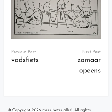
Post
navigation
vadsfiets
zomaar
opeens
© Copyright 2026
meer beter alles!
. All rights