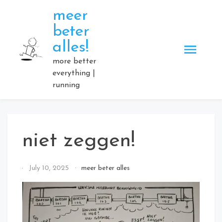
Skip
meer
to
beter
content
alles!
more better
everything |
running
niet zeggen!
By
July 10, 2025
meer beter alles
Elmartino