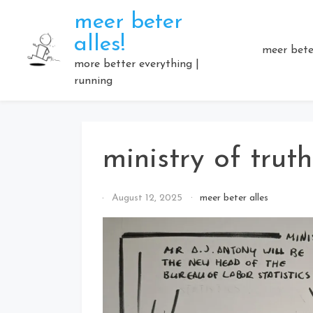
Skip
meer beter
to
alles!
content
meer beter
more better everything |
running
ministry of truth
By
August 12, 2025
meer beter alles
Elmartino