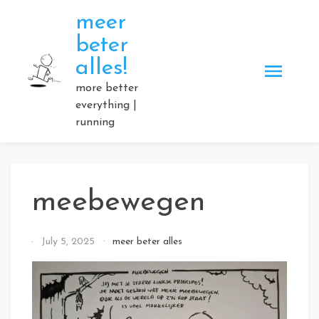
Skip
meer
to
beter
content
alles!
more better
everything |
running
meebewegen
By
July 5, 2025
meer beter alles
Elmartino