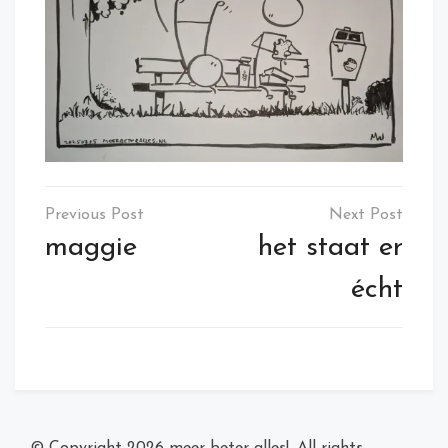
Post
navigation
maggie
het staat er
écht
© Copyright 2026
meer beter alles!
. All rights