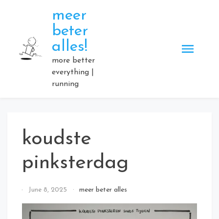
Skip
meer
to
beter
content
alles!
more better
everything |
running
koudste
pinksterdag
By
June 8, 2025
meer beter alles
Elmartino