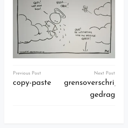
Post
navigation
copy-paste
grensoverschrijde
gedrag