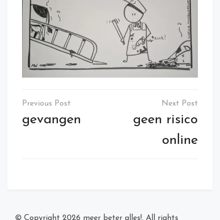
Post
navigation
gevangen
geen risico
online
© Copyright 2026
meer beter alles!
. All rights