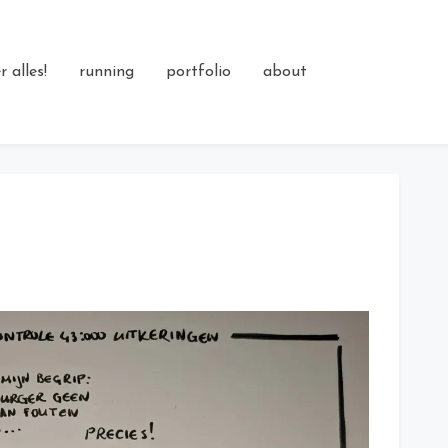
 alles!
running
portfolio
about