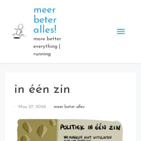
Skip
meer
to
beter
content
alles!
more better
everything |
running
in één zin
By
May 27, 2026
meer beter alles
Elmartino