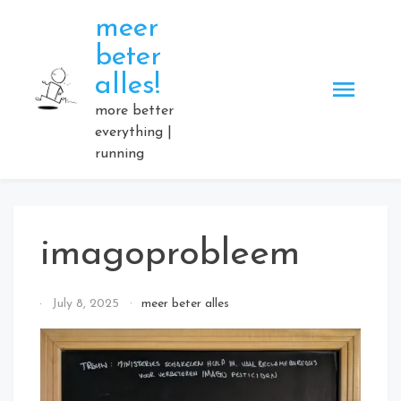
Skip
meer
to
beter
content
alles!
more better
everything |
running
imagoprobleem
By
July 8, 2025
meer beter alles
Elmartino