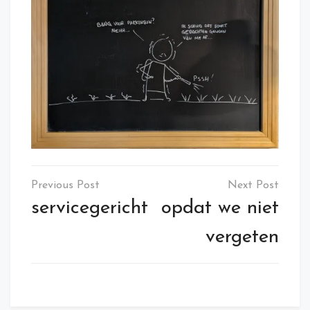
Post
navigation
servicegericht
opdat we niet
vergeten