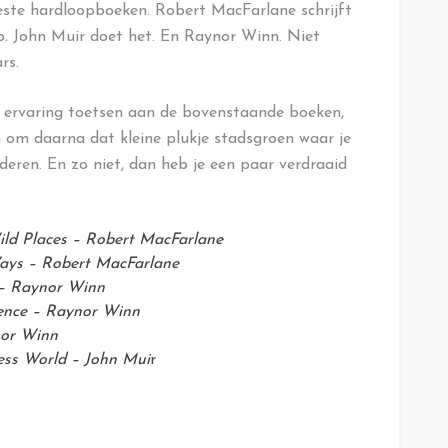
beste hardloopboeken. Robert MacFarlane schrijft
p. John Muir doet het. En Raynor Winn. Niet
ars.
je ervaring toetsen aan de bovenstaande boeken,
n om daarna dat kleine plukje stadsgroen waar je
rderen. En zo niet, dan heb je een paar verdraaid
ild Places – Robert MacFarlane
ys – Robert MacFarlane
 – Raynor Winn
ilence – Raynor Winn
nor Winn
ness World – John Mui
r