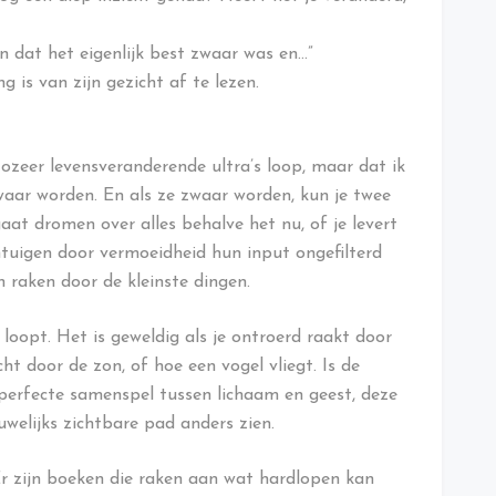
En dat het eigenlijk best zwaar was en…”
g is van zijn gezicht af te lezen.
 zozeer levensveranderende ultra’s loop, maar dat ik
 zwaar worden. En als ze zwaar worden, kun je twee
 gaat dromen over alles behalve het nu, of je levert
ntuigen door vermoeidheid hun input ongefilterd
n raken door de kleinste dingen.
loopt. Het is geweldig als je ontroerd raakt door
ht door de zon, of hoe een vogel vliegt. Is de
 perfecte samenspel tussen lichaam en geest, deze
uwelijks zichtbare pad anders zien.
 Er zijn boeken die raken aan wat hardlopen kan