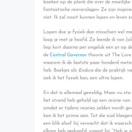
boeken op de plank die over de moeilijke
fantastische reisverslagen. Ze zijn inspi
niet. Ik zal nooit kunnen lopen en leven
Lopen doe je fysiek dan misschien wel met
loop je met je hoofd. Zo leende ik van Jol
liep kort daarna per ongeluk een pr op d
de
Central Governor
theorie uit The Lor
waarom ik de laatste paar honderd meter 
heb. Boekjes als
Endure
die de praktijk v
ook ik het fysiek kan, een ultra lopen.
En dat is allemaal geweldig. Maar nu sta 
het strand heb gehold op een reünie van
omdat er tijdens reünies zelden wordt gev
kan ik het prima aan. Tot die oud klasg
een blik alsof hij verwacht dat ik waarsch
elkaar heb gedraafd, vraagt hij: “Heb je 