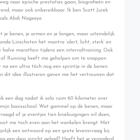
 weg naar epische prestaties gaan, biografieën en
rerend, maar ook onbereikbaar. Ik ben Scott Jurek
 zoals Abdi Nageeye.
 je benen, je armen en je longen, maar uiteindelijk
anda Linschoten het mantra ‘alert, licht, sterk’ en
e halve marathon tijdens een intervaltraining. Ook
e of Running heeft me geholpen om te snappen
na een ultra tóch nog een sprintje in de benen
an dit idee illustreren gaven me het vertrouwen dat
ik een dag nadat ik solo ruim 60 kilometer over
 mijn basisschool. Wat gammel op de benen, maar
raagd of je eventjes tien kniebuigingen wil doen,
enoot me toch even aan het wankelen brengt. Met
ijnlijk een antwoord op een grote levensvraag bij
nog een diep inzicht gehad? Heeft het je veranderd,