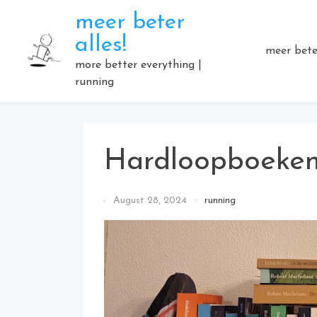
Skip
meer beter
to
alles!
content
meer beter
more better everything |
running
Hardloopboeke
By
August 28, 2024
running
Elmartino