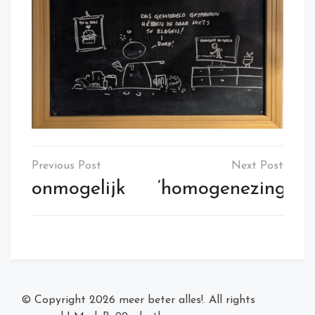
Post
navigation
onmogelijk
‘homogenezing’
© Copyright 2026
meer beter alles!
. All rights